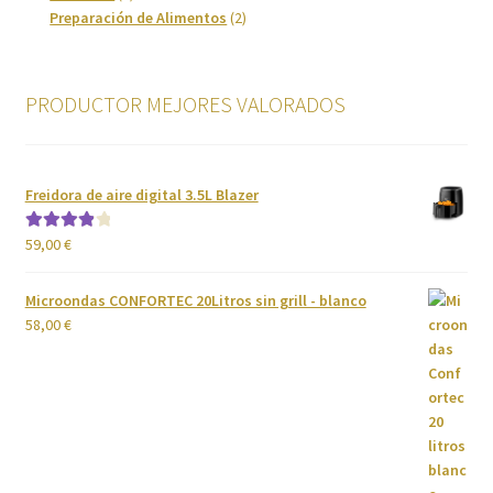
productos
2
Preparación de Alimentos
2
productos
PRODUCTOR MEJORES VALORADOS
Freidora de aire digital 3.5L Blazer
59,00
€
Valorado
con
4.00
de 5
Microondas CONFORTEC 20Litros sin grill - blanco
58,00
€