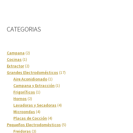
CATEGORIAS
2
Campana
2
1
productos
Cocinas
1
producto
2
Extractor
2
productos
17
Grandes Electrodomésticos
17
1
productos
Aire Aconidionado
1
producto
1
Campana y Extracción
1
1
producto
Frigoríficos
1
2
producto
Hornos
2
productos
4
Lavadoras y Secadoras
4
4
productos
Microondas
4
productos
4
Placas de Cocción
4
productos
5
Pequeños Electrodomésticos
5
3
productos
Freidoras
3