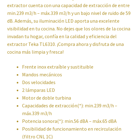
extractor cuenta con una capacidad de extracción de entre
Imagen y Sonido
min.239 m3/h – máx.339 m3/h y un bajo nivel de ruido de 59
dB. Además, su iluminación LED aporta una excelente
Lavadoras y Lavasecadoras
visibilidad en tu cocina. No dejes que los olores de la cocina
invadan tu hogar, confía en la calidad y eficiencia del
Lavavajillas
extractor Teka TL6310. ¡Compra ahora y disfruta de una
cocina más limpia y fresca!
Limpieza del hogar
Frente inox extraíble y sustituible
Menaje
Mandos mecánicos
Dos velocidades
Microondas
2 lámparas LED
Motor de doble turbina
Capacidades de extracción(*): min.239 m3/h –
Ofertas
máx.339 m3/h
Potencia sonora(*): min.56 dBA – máx.65 dBA
Pequeños electrodomésticos
Posibilidad de funcionamiento en recirculación
(filtro CNL 1C)
Placas de Cocción