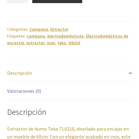
Extractora
extraible
Cuidado del cabello
TEKA
TL6310
Categorías:
Campana
,
Extractor
Cuidado personal
cantidad
Etiquetas:
campana
,
electrodomésticos
,
Electrodomésticos de
encastre
,
extractor
,
inox
,
teka
,
tl6310
Finalizar compra
Fregaderos y grifos
Descripción
Frigoríficos
Valoraciones (0)
Grandes Electrodomésticos
Descripción
Hornos
Extractor de humo Teka TL6310, diseñado para encajar en
Humedad
un mueble de 60cm. Con un elegante acabado en inox, este