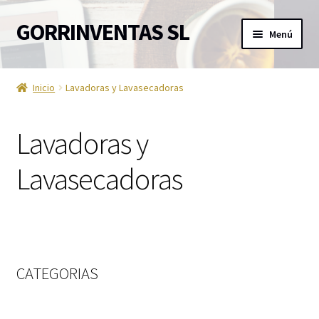
GORRINVENTAS SL
Ir
Ir
Menú
a
al
la
contenido
Inicio
navegación
Inicio
Lavadoras y Lavasecadoras
Ofertas
Lavadoras y
Accesorios de TV
Lavasecadoras
Aire acondicionado
Aviso Legal
Ayuda en la cocina
CATEGORIAS
Barra de sonido