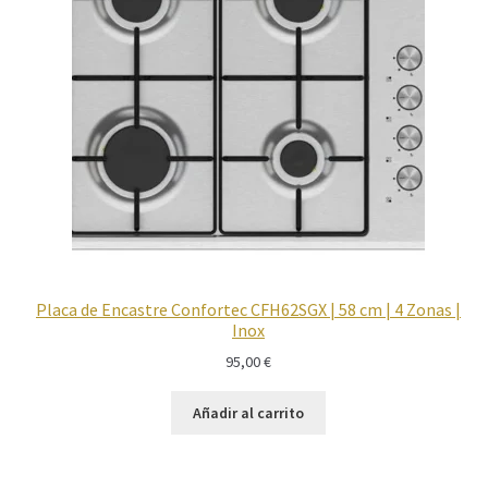
Imagen y Sonido
Lavadoras y Lavasecadoras
Lavavajillas
Limpieza del hogar
Menaje
Placa de Encastre Confortec CFH62SGX | 58 cm | 4 Zonas |
Microondas
Inox
95,00
€
Ofertas
Añadir al carrito
Pequeños electrodomésticos
Placas de Cocción