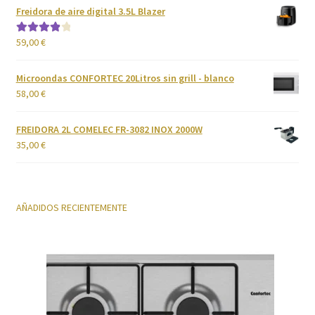
Freidora de aire digital 3.5L Blazer
Cuidado del cabello
59,00
€
Valorado
con
4.00
Cuidado personal
de 5
Microondas CONFORTEC 20Litros sin grill - blanco
58,00
€
Finalizar compra
FREIDORA 2L COMELEC FR-3082 INOX 2000W
Fregaderos y grifos
35,00
€
Frigoríficos
AÑADIDOS RECIENTEMENTE
Grandes Electrodomésticos
Hornos
Humedad