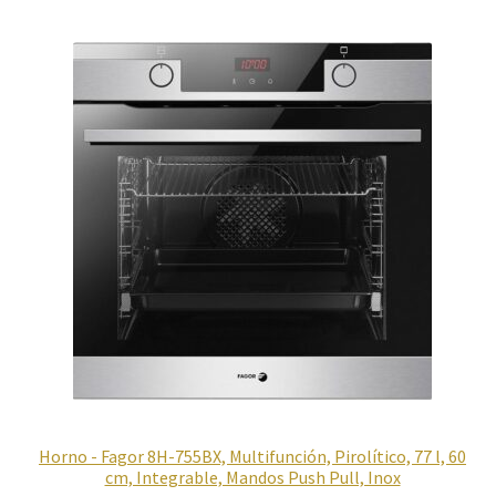
Política de privacidad
Preparación de alimentos
Reproductores
Salud
Secadoras
Televisión
Tienda
Horno - Fagor 8H-755BX, Multifunción, Pirolítico, 77 l, 60
Ventiladores
cm, Integrable, Mandos Push Pull, Inox