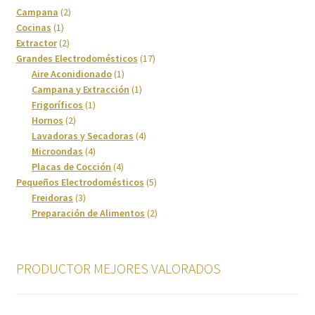
2
Cafetera
Campana
2
1
productos
Cocinas
1
producto
2
Extractor
2
Calefacción
productos
17
Grandes Electrodomésticos
17
1
productos
Aire Aconidionado
1
Calentadores y Termos
producto
1
Campana y Extracción
1
1
producto
Frigoríficos
1
2
producto
Hornos
2
Campanas
productos
4
Lavadoras y Secadoras
4
4
productos
Microondas
4
Carrito
productos
4
Placas de Cocción
4
productos
5
Pequeños Electrodomésticos
5
3
productos
Freidoras
3
Climatización y calefacción
productos
2
Preparación de Alimentos
2
productos
Cocinas
PRODUCTOR MEJORES VALORADOS
Congeladores
Cuidado de la ropa