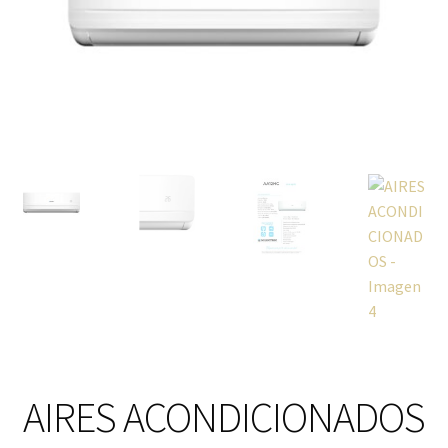
Cafetera
Calefacción
Calentadores y Termos
Campanas
Carrito
Climatización y calefacción
Cocinas
Congeladores
AIRES ACONDICIONADOS
Cuidado de la ropa