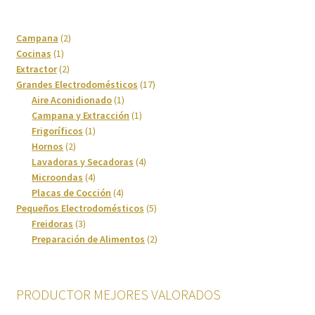
Imagen y Sonido
2
Campana
2
1
productos
Lavadoras y Lavasecadoras
Cocinas
1
producto
2
Extractor
2
productos
17
Grandes Electrodomésticos
17
Lavavajillas
1
productos
Aire Aconidionado
1
producto
1
Campana y Extracción
1
Limpieza del hogar
1
producto
Frigoríficos
1
2
producto
Hornos
2
productos
4
Lavadoras y Secadoras
4
Menaje
4
productos
Microondas
4
productos
4
Placas de Cocción
4
Microondas
productos
5
Pequeños Electrodomésticos
5
3
productos
Freidoras
3
productos
2
Preparación de Alimentos
2
Ofertas
productos
Pequeños electrodomésticos
PRODUCTOR MEJORES VALORADOS
Placas de Cocción