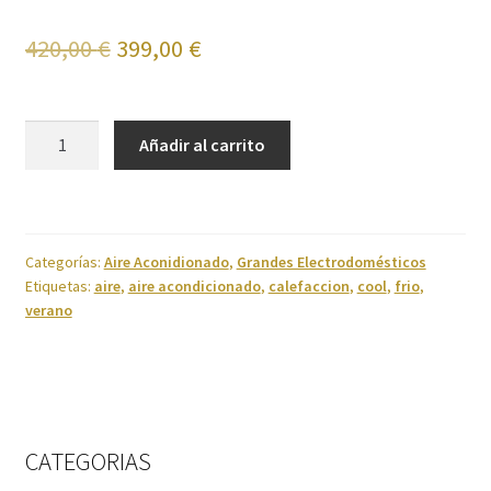
El
El
420,00
€
399,00
€
Cuidado del cabello
precio
precio
Cuidado personal
original
actual
AIRES
Añadir al carrito
ACONDICIONADOS
era:
es:
Finalizar compra
cantidad
420,00 €.
399,00 €.
Fregaderos y grifos
Categorías:
Aire Aconidionado
,
Grandes Electrodomésticos
Frigoríficos
Etiquetas:
aire
,
aire acondicionado
,
calefaccion
,
cool
,
frio
,
verano
Grandes Electrodomésticos
Hornos
CATEGORIAS
Humedad