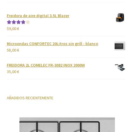
Política de privacidad
Freidora de aire digital 3.5L Blazer
59,00
€
Valorado
Preparación de alimentos
con
4.00
de 5
Microondas CONFORTEC 20Litros sin grill - blanco
Reproductores
58,00
€
Salud
FREIDORA 2L COMELEC FR-3082 INOX 2000W
35,00
€
Secadoras
Televisión
AÑADIDOS RECIENTEMENTE
Tienda
Ventiladores