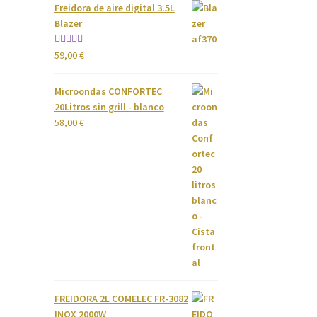
Freidora de aire digital 3.5L
Blazer
Valorado
59,00
€
con
4.00
de 5
Microondas CONFORTEC
20Litros sin grill - blanco
58,00
€
FREIDORA 2L COMELEC FR-3082
INOX 2000W