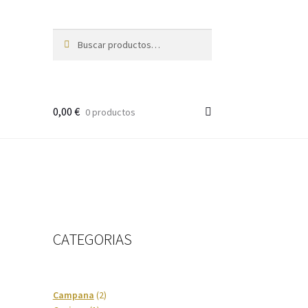
Buscar
Buscar
por:
0,00
€
0 productos
CATEGORIAS
2
Campana
2