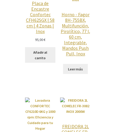
Placa de
Encastre
Confortec
Horno - Fagor
CFH62SGX | 58
8H-755BX,
cm | 4 Zonas |
Multifunción,
Inox
Pirolítico, 77 l,
60 cm,
95,00
€
Integrable,
Mandos Push
Añadir al
Pull, Inox
carrito
Leer más
FREIDORA 2L
COMELEC FR-