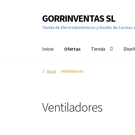
GORRINVENTAS SL
Ir
Ir
a
al
Tienda de Electrodomésticos y Diseño de Cocinas 
la
contenido
navegación
Inicio
Ofertas
Tienda
Diseñ
Inicio
Ofertas
Accesorios de TV
Aire acondici
Inicio
Ventiladores
Calefacción
Calentadores y Termos
Campana
Cuidado de la ropa
Cuidado del cabello
Cuidad
Ventiladores
Grandes Electrodomésticos
Hornos
Humeda
Limpieza del hogar
Menaje
Microondas
Ofert