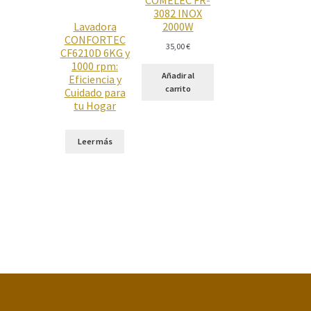
3082 INOX
Lavadora
2000W
CONFORTEC
35,00
€
CF6210D 6KG y
1000 rpm:
Añadir al
Eficiencia y
carrito
Cuidado para
tu Hogar
Leer más