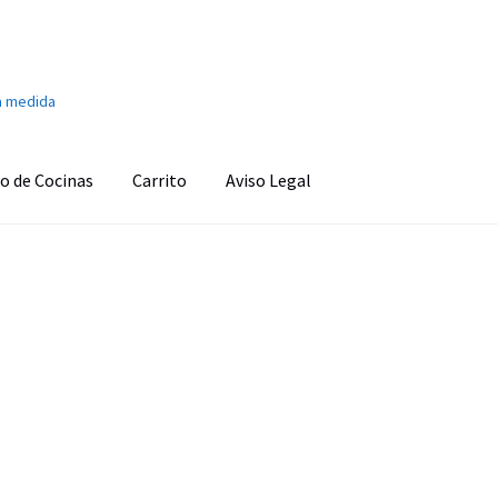
a medida
o de Cocinas
Carrito
Aviso Legal
onado
Aviso Legal
Ayuda en la cocina
Barra de sonido
Cafetera
s
Carrito
Climatización y calefacción
Cocinas
Congeladores
o personal
Finalizar compra
Fregaderos y grifos
Frigoríficos
d
Imagen y Sonido
Lavadoras y Lavasecadoras
Lavavajillas
as
Pequeños electrodomésticos
Placas de Cocción