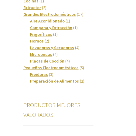
1
productos
Cocinas
1
producto
2
Extractor
2
productos
17
Grandes Electrodomésticos
17
1
productos
Aire Aconidionado
1
producto
1
Campana y Extracción
1
1
producto
Frigoríficos
1
2
producto
Hornos
2
productos
4
Lavadoras y Secadoras
4
4
productos
Microondas
4
productos
4
Placas de Cocción
4
productos
5
Pequeños Electrodomésticos
5
3
productos
Freidoras
3
productos
2
Preparación de Alimentos
2
productos
PRODUCTOR MEJORES
VALORADOS