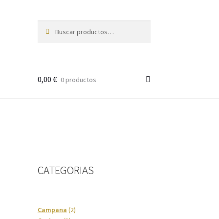
Buscar
Buscar
por:
0,00
€
0 productos
CATEGORIAS
2
Campana
2