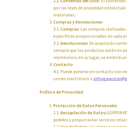
2.2.
Contenido del Sitio:
El contenido 
por las leyes de propiedad intelectual
materiales.
Compras y Devoluciones
3.1.
Compras:
Las compras realizadas e
específicos proporcionados en cada p
3.2.
Devoluciones:
Se aceptarán cambio
siempre que los productos estén en per
reembolsos; en su lugar, se emitirá un
Contacto
4.1. Puede ponerse en contacto con n
correo electrónico a
infovgaventas@
Política de Privacidad
Protección de Datos Personales
1.1.
Recopilación de Datos:
GORRINVEN
pedidos y proporcionar servicios relac
1.2.
Uso de Datos:
Los datos personale