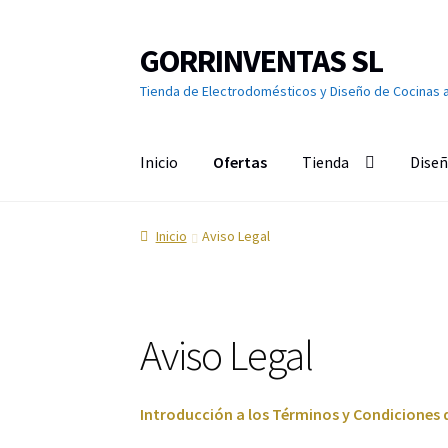
GORRINVENTAS SL
Ir
Ir
a
al
Tienda de Electrodomésticos y Diseño de Cocinas 
la
contenido
navegación
Inicio
Ofertas
Tienda
Diseñ
Inicio
Ofertas
Accesorios de TV
Aire acondici
Inicio
Aviso Legal
Calefacción
Calentadores y Termos
Campana
Cuidado de la ropa
Cuidado del cabello
Cuidad
Aviso Legal
Grandes Electrodomésticos
Hornos
Humeda
Introducción a los Términos y Condiciones 
Limpieza del hogar
Menaje
Microondas
Ofert