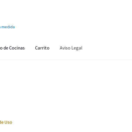
a medida
o de Cocinas
Carrito
Aviso Legal
onado
Aviso Legal
Ayuda en la cocina
Barra de sonido
Cafetera
s
Carrito
Climatización y calefacción
Cocinas
Congeladores
o personal
Finalizar compra
Fregaderos y grifos
Frigoríficos
d
Imagen y Sonido
Lavadoras y Lavasecadoras
Lavavajillas
de Uso
as
Pequeños electrodomésticos
Placas de Cocción