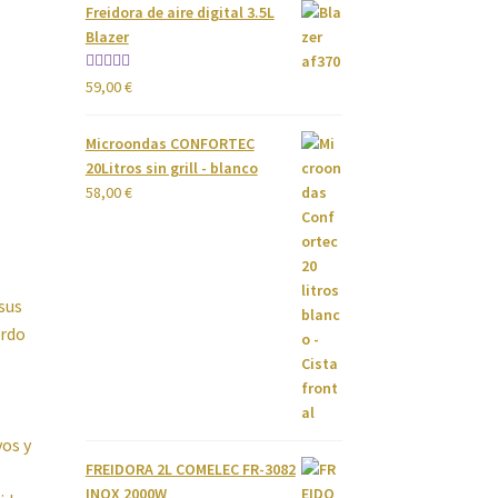
Freidora de aire digital 3.5L
Blazer
Valorado
59,00
€
con
4.00
de 5
Microondas CONFORTEC
20Litros sin grill - blanco
58,00
€
sus
erdo
vos y
FREIDORA 2L COMELEC FR-3082
INOX 2000W