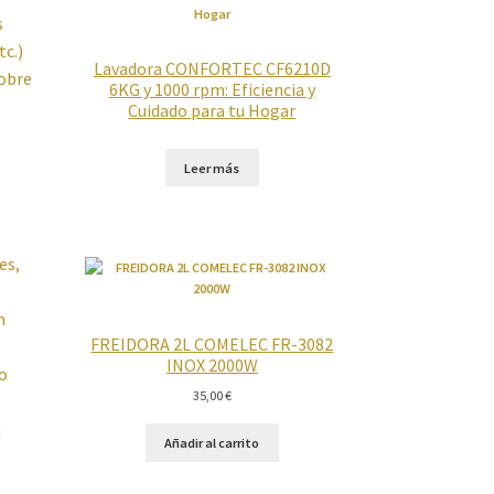
s
tc.)
Lavadora CONFORTEC CF6210D
sobre
6KG y 1000 rpm: Eficiencia y
Cuidado para tu Hogar
Leer más
es,
n
FREIDORA 2L COMELEC FR-3082
INOX 2000W
ro
35,00
€
n
Añadir al carrito