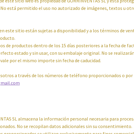
de este sitio web es propiedad de GORRINVENTAS SL y está proteg
. No está permitido el uso no autorizado de imágenes, textos u otr
n este sitio están sujetas a disponibilidad y a los términos de ven
roducto.
s de productos dentro de los 15 días posteriores a la fecha de fac
fecto estado y sin usar, con su embalaje original. No se realizará
 vale por el mismo importe sin fecha de caducidad.
osotros a través de los números de teléfono proporcionados o por
gmail.com
TAS SL almacena la información personal necesaria para proces
ionados. No se recopilan datos adicionales sin su consentimiento.
s proporcionados se utilizan exclusivamente para fines comercial