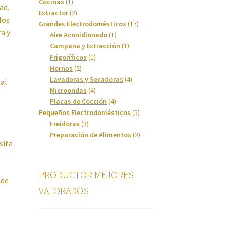
1
productos
Cocinas
1
ad.
producto
2
Extractor
2
los
productos
17
Grandes Electrodomésticos
17
a y
1
productos
Aire Aconidionado
1
producto
1
Campana y Extracción
1
1
producto
Frigoríficos
1
2
producto
Hornos
2
productos
4
Lavadoras y Secadoras
4
 al
4
productos
Microondas
4
productos
4
Placas de Cocción
4
productos
5
Pequeños Electrodomésticos
5
3
productos
Freidoras
3
productos
2
Preparación de Alimentos
2
sita
productos
PRODUCTOR MEJORES
 de
VALORADOS