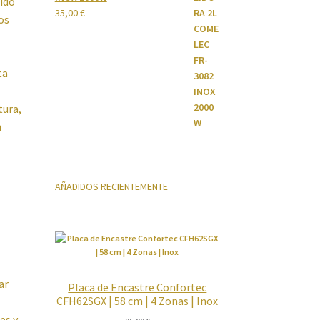
ido
35,00
€
os
ta
tura,
n
AÑADIDOS RECIENTEMENTE
ar
Placa de Encastre Confortec
CFH62SGX | 58 cm | 4 Zonas | Inox
es y