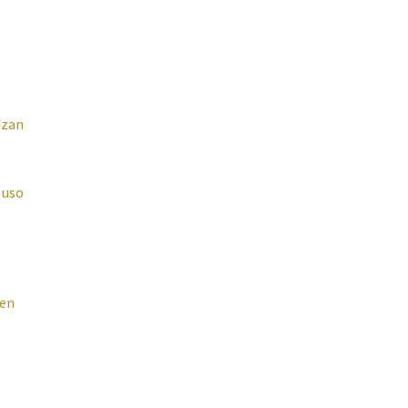
izan
 uso
 en