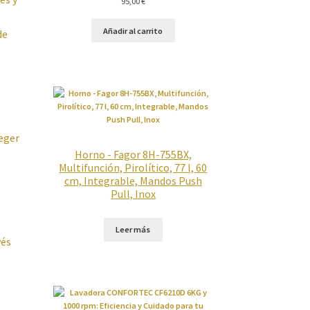
95,00
€
Añadir al carrito
de
teger
Horno - Fagor 8H-755BX,
Multifunción, Pirolítico, 77 l, 60
cm, Integrable, Mandos Push
Pull, Inox
Leer más
vés