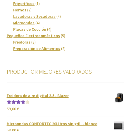
1
producto
Frigoríficos
1
2
producto
Hornos
2
Política de privacidad
productos
4
Lavadoras y Secadoras
4
4
productos
Microondas
4
productos
4
Placas de Cocción
4
Preparación de alimentos
productos
5
Pequeños Electrodomésticos
5
3
productos
Freidoras
3
Reproductores
productos
2
Preparación de Alimentos
2
productos
Salud
PRODUCTOR MEJORES VALORADOS
Secadoras
Televisión
Freidora de aire digital 3.5L Blazer
Tienda
59,00
€
Valorado
con
4.00
de 5
Ventiladores
Microondas CONFORTEC 20Litros sin grill - blanco
58,00
€