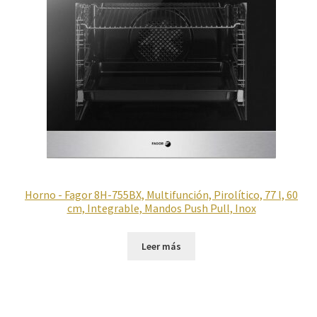
Horno - Fagor 8H-755BX, Multifunción, Pirolítico, 77 l, 60
cm, Integrable, Mandos Push Pull, Inox
Leer más