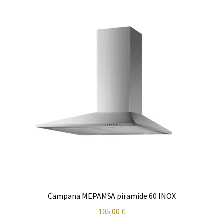
Cuidado del cabello
Cuidado personal
Finalizar compra
Fregaderos y grifos
Frigoríficos
Grandes Electrodomésticos
Hornos
Campana MEPAMSA piramide 60 INOX
Humedad
105,00
€