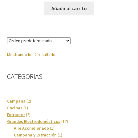
Imagen y Sonido
Añadir al carrito
Lavadoras y Lavasecadoras
Lavavajillas
Mostrando los 2 resultados
Limpieza del hogar
Menaje
CATEGORIAS
Microondas
2
Campana
2
Ofertas
1
productos
Cocinas
1
producto
2
Extractor
2
Pequeños electrodomésticos
productos
17
Grandes Electrodomésticos
17
1
productos
Aire Aconidionado
1
producto
1
Campana y Extracción
1
Placas de Cocción