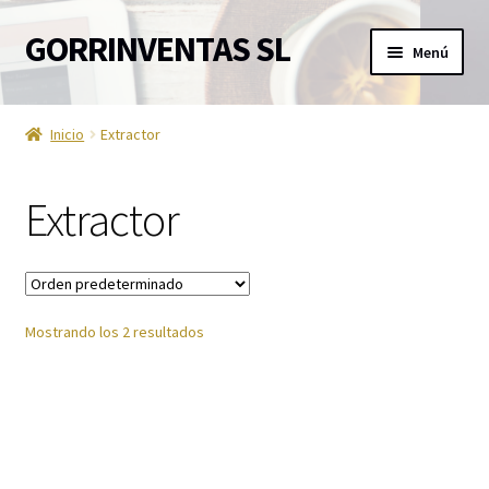
GORRINVENTAS SL
Ir
Ir
Menú
a
al
la
contenido
Inicio
navegación
Inicio
Extractor
Ofertas
Extractor
Accesorios de TV
Aire acondicionado
Mostrando los 2 resultados
Aviso Legal
Ayuda en la cocina
Barra de sonido