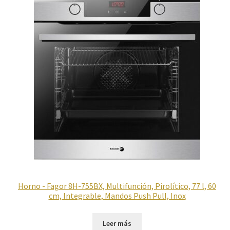
Política de privacidad
Preparación de alimentos
Reproductores
Salud
Secadoras
Televisión
Horno - Fagor 8H-755BX, Multifunción, Pirolítico, 77 l, 60
Tienda
cm, Integrable, Mandos Push Pull, Inox
Ventiladores
Leer más