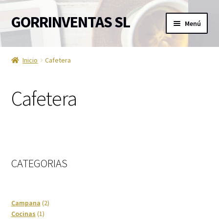
GORRINVENTAS SL
Ir
Ir
Menú
a
al
la
contenido
Inicio
navegación
Inicio
Cafetera
Ofertas
Cafetera
Accesorios de TV
Aire acondicionado
Aviso Legal
CATEGORIAS
Ayuda en la cocina
Barra de sonido
2
Campana
2
1
productos
Cocinas
1