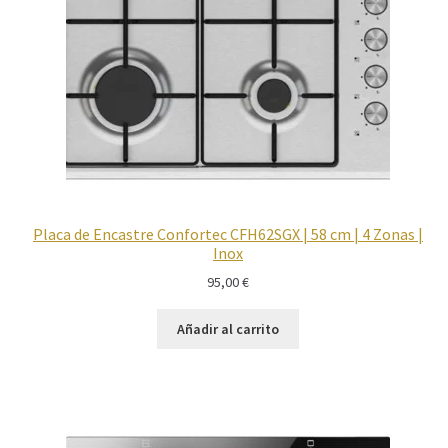
Imagen y Sonido
Lavadoras y Lavasecadoras
Lavavajillas
Limpieza del hogar
Placa de Encastre Confortec CFH62SGX | 58 cm | 4 Zonas |
Menaje
Inox
95,00
€
Microondas
Añadir al carrito
Ofertas
Pequeños electrodomésticos
Placas de Cocción