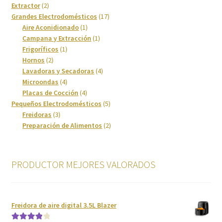
producto
2
Extractor
2
Cafetera
productos
17
Grandes Electrodomésticos
17
1
productos
Aire Aconidionado
1
Calefacción
producto
1
Campana y Extracción
1
1
producto
Frigoríficos
1
2
producto
Hornos
2
Calentadores y Termos
productos
4
Lavadoras y Secadoras
4
4
productos
Microondas
4
Campanas
productos
4
Placas de Cocción
4
productos
5
Pequeños Electrodomésticos
5
Carrito
3
productos
Freidoras
3
productos
2
Preparación de Alimentos
2
productos
Climatización y calefacción
PRODUCTOR MEJORES VALORADOS
Cocinas
Congeladores
Freidora de aire digital 3.5L Blazer
Cuidado de la ropa