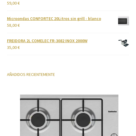
59,00
€
Valorado
con
4.00
Cuidado del cabello
de 5
Microondas CONFORTEC 20Litros sin grill - blanco
58,00
€
Cuidado personal
FREIDORA 2L COMELEC FR-3082 INOX 2000W
Finalizar compra
35,00
€
Fregaderos y grifos
AÑADIDOS RECIENTEMENTE
Frigoríficos
Grandes Electrodomésticos
Hornos
Humedad