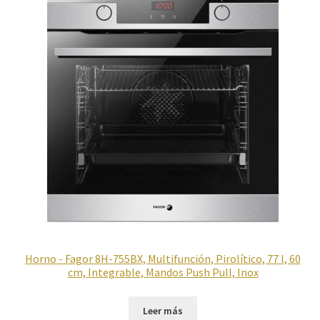
Política de privacidad
Preparación de alimentos
Reproductores
Salud
Secadoras
Televisión
Horno - Fagor 8H-755BX, Multifunción, Pirolítico, 77 l, 60
Tienda
cm, Integrable, Mandos Push Pull, Inox
Ventiladores
Leer más