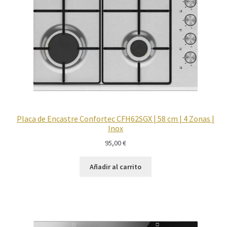
Imagen y Sonido
Lavadoras y Lavasecadoras
Lavavajillas
Limpieza del hogar
Placa de Encastre Confortec CFH62SGX | 58 cm | 4 Zonas |
Menaje
Inox
95,00
€
Microondas
Añadir al carrito
Ofertas
Pequeños electrodomésticos
Placas de Cocción