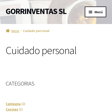
GORRINVENTAS SL
Ir
Ir
Menú
a
al
la
contenido
Inicio
navegación
Inicio
Cuidado personal
Ofertas
Cuidado personal
Accesorios de TV
Aire acondicionado
Aviso Legal
CATEGORIAS
Ayuda en la cocina
Barra de sonido
2
Campana
2
1
productos
Cocinas
1