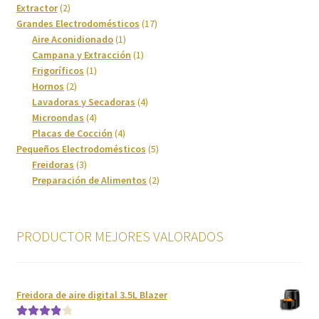
producto
2
Extractor
2
Cafetera
productos
17
Grandes Electrodomésticos
17
1
productos
Aire Aconidionado
1
Calefacción
producto
1
Campana y Extracción
1
1
producto
Frigoríficos
1
2
producto
Hornos
2
Calentadores y Termos
productos
4
Lavadoras y Secadoras
4
4
productos
Microondas
4
Campanas
productos
4
Placas de Cocción
4
productos
5
Pequeños Electrodomésticos
5
Carrito
3
productos
Freidoras
3
productos
2
Preparación de Alimentos
2
productos
Climatización y calefacción
PRODUCTOR MEJORES VALORADOS
Cocinas
Congeladores
Freidora de aire digital 3.5L Blazer
Cuidado de la ropa