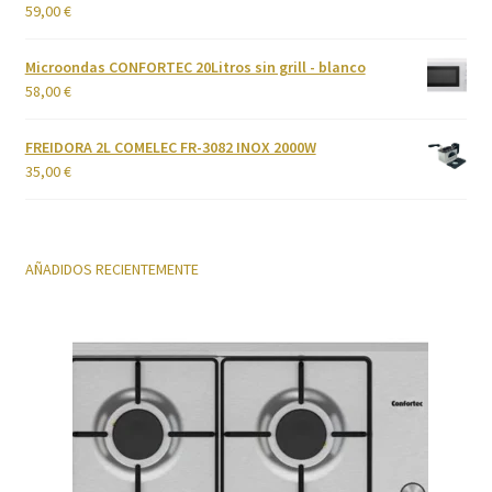
59,00
€
Valorado
con
4.00
Cuidado del cabello
de 5
Microondas CONFORTEC 20Litros sin grill - blanco
58,00
€
Cuidado personal
FREIDORA 2L COMELEC FR-3082 INOX 2000W
Finalizar compra
35,00
€
Fregaderos y grifos
AÑADIDOS RECIENTEMENTE
Frigoríficos
Grandes Electrodomésticos
Hornos
Humedad