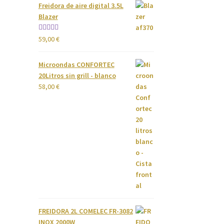
Freidora de aire digital 3.5L
Blazer
Valorado
59,00
€
con
4.00
de 5
Microondas CONFORTEC
20Litros sin grill - blanco
58,00
€
FREIDORA 2L COMELEC FR-3082
INOX 2000W