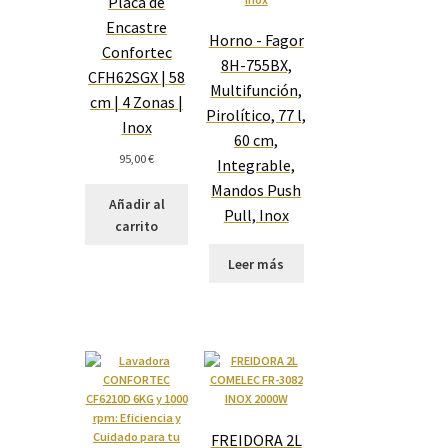
Placa de
Encastre
Horno - Fagor
Confortec
8H-755BX,
CFH62SGX | 58
Multifunción,
cm | 4 Zonas |
Pirolítico, 77 l,
Inox
60 cm,
95,00
€
Integrable,
Mandos Push
Añadir al
Pull, Inox
carrito
Leer más
FREIDORA 2L