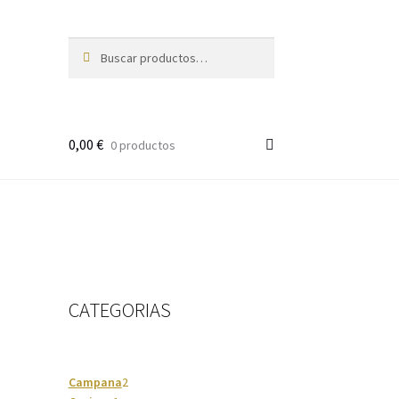
Buscar
Buscar
por:
0,00
€
0 productos
CATEGORIAS
2
Campana
2