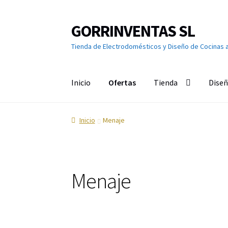
GORRINVENTAS SL
Ir
Ir
a
al
Tienda de Electrodomésticos y Diseño de Cocinas 
la
contenido
navegación
Inicio
Ofertas
Tienda
Diseñ
Inicio
Ofertas
Accesorios de TV
Aire acondici
Inicio
Menaje
Calefacción
Calentadores y Termos
Campana
Cuidado de la ropa
Cuidado del cabello
Cuidad
Menaje
Grandes Electrodomésticos
Hornos
Humeda
Limpieza del hogar
Menaje
Microondas
Ofert