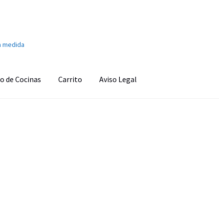
a medida
o de Cocinas
Carrito
Aviso Legal
onado
Aviso Legal
Ayuda en la cocina
Barra de sonido
Cafetera
s
Carrito
Climatización y calefacción
Cocinas
Congeladores
o personal
Finalizar compra
Fregaderos y grifos
Frigoríficos
d
Imagen y Sonido
Lavadoras y Lavasecadoras
Lavavajillas
as
Pequeños electrodomésticos
Placas de Cocción