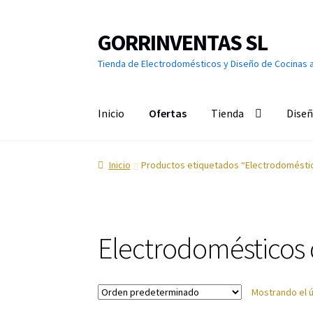
GORRINVENTAS SL
Ir
Ir
a
al
Tienda de Electrodomésticos y Diseño de Cocinas 
la
contenido
navegación
Inicio
Ofertas
Tienda
Diseñ
Inicio
Ofertas
Accesorios de TV
Aire acondici
Inicio
Productos etiquetados “Electrodomésti
Calefacción
Calentadores y Termos
Campana
Cuidado de la ropa
Cuidado del cabello
Cuidad
Electrodomésticos 
Grandes Electrodomésticos
Hornos
Humeda
Mostrando el ú
Limpieza del hogar
Menaje
Microondas
Ofert