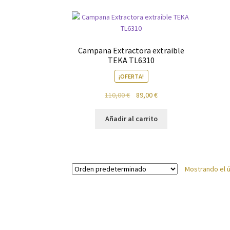
Política de privacidad
Preparación de alimen
Campana Extractora extraible
TEKA TL6310
¡OFERTA!
El
El
110,00
€
89,00
€
precio
precio
original
actual
Añadir al carrito
era:
es:
110,00 €.
89,00 €.
Mostrando el ú