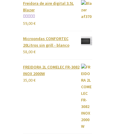
Freidora de aire digital 3.5L
Blazer
Valorado
59,00
€
con
4.00
de 5
Microondas CONFORTEC
20Litros sin grill - blanco
58,00
€
FREIDORA 2L COMELEC FR-3082
INOX 2000W
35,00
€