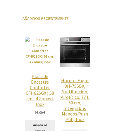
AÑADIDOS RECIENTEMENTE
Placa de
Horno - Fagor
Encastre
8H-755BX,
Confortec
Multifunción,
CFH62SGX | 58
Pirolítico, 77 l,
cm | 4 Zonas |
60 cm,
Inox
Integrable,
95,00
€
Mandos Push
Pull, Inox
Añadir al
carrito