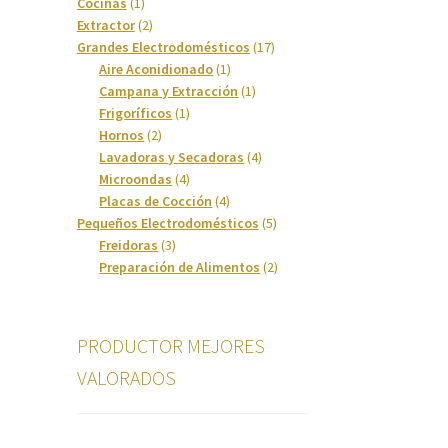
1
productos
Cocinas
1
producto
2
Extractor
2
productos
17
Grandes Electrodomésticos
17
1
productos
Aire Aconidionado
1
producto
1
Campana y Extracción
1
1
producto
Frigoríficos
1
2
producto
Hornos
2
productos
4
Lavadoras y Secadoras
4
4
productos
Microondas
4
productos
4
Placas de Cocción
4
productos
5
Pequeños Electrodomésticos
5
3
productos
Freidoras
3
productos
2
Preparación de Alimentos
2
productos
PRODUCTOR MEJORES
VALORADOS