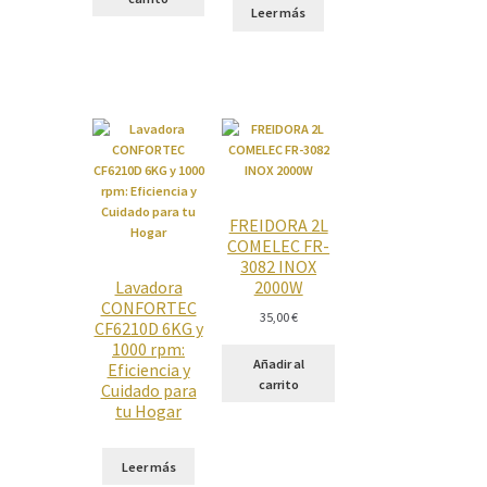
Leer más
FREIDORA 2L
COMELEC FR-
3082 INOX
Lavadora
2000W
CONFORTEC
35,00
€
CF6210D 6KG y
1000 rpm:
Añadir al
Eficiencia y
carrito
Cuidado para
tu Hogar
Leer más