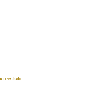
tos
Reproductores
Salud
Secadoras
Televisión
Tienda
Ventiladores
nico resultado