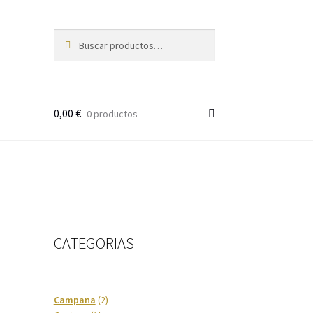
Buscar
Buscar
por:
0,00
€
0 productos
CATEGORIAS
2
Campana
2