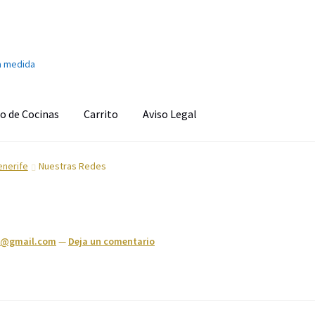
a medida
o de Cocinas
Carrito
Aviso Legal
onado
Aviso Legal
Ayuda en la cocina
Barra de sonido
Cafetera
enerife
Nuestras Redes
s
Carrito
Climatización y calefacción
Cocinas
Congeladores
o personal
Finalizar compra
Fregaderos y grifos
Frigoríficos
s@gmail.com
—
Deja un comentario
d
Imagen y Sonido
Lavadoras y Lavasecadoras
Lavavajillas
as
Pequeños electrodomésticos
Placas de Cocción