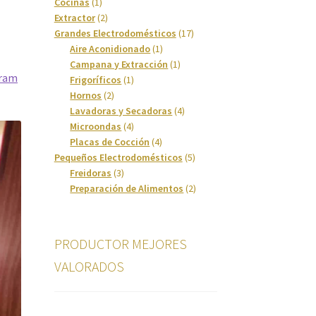
1
productos
Cocinas
1
producto
2
Extractor
2
productos
17
Grandes Electrodomésticos
17
1
productos
Aire Aconidionado
1
producto
1
Campana y Extracción
1
gram
1
producto
Frigoríficos
1
2
producto
Hornos
2
productos
4
Lavadoras y Secadoras
4
4
productos
Microondas
4
productos
4
Placas de Cocción
4
productos
5
Pequeños Electrodomésticos
5
3
productos
Freidoras
3
productos
2
Preparación de Alimentos
2
productos
PRODUCTOR MEJORES
VALORADOS