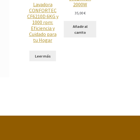
Lavadora
2000W
CONFORTEC
35,00
€
CF6210D 6KG y
1000 rpm:
Añadir al
Eficiencia y
carrito
Cuidado para
tu Hogar
Leer más