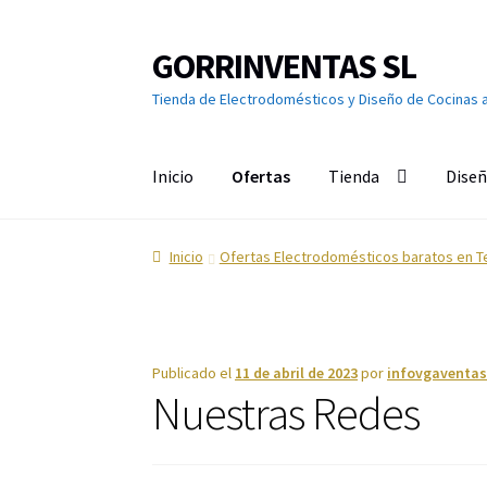
GORRINVENTAS SL
Ir
Ir
a
al
Tienda de Electrodomésticos y Diseño de Cocinas 
la
contenido
navegación
Inicio
Ofertas
Tienda
Diseñ
Inicio
Ofertas
Accesorios de TV
Aire acondici
Inicio
Ofertas Electrodomésticos baratos en T
Calefacción
Calentadores y Termos
Campana
Cuidado de la ropa
Cuidado del cabello
Cuidad
Publicado el
11 de abril de 2023
por
infovgaventa
Nuestras Redes
Grandes Electrodomésticos
Hornos
Humeda
Limpieza del hogar
Menaje
Microondas
Ofert