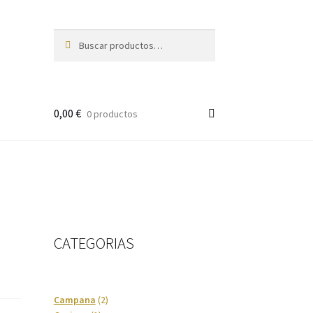
Buscar
Buscar
por:
0,00
€
0 productos
CATEGORIAS
2
Campana
2