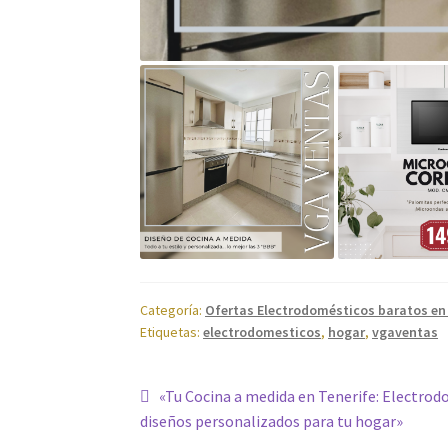
Categoría:
Ofertas Electrodomésticos baratos en
Etiquetas:
electrodomesticos
,
hogar
,
vgaventas
Navegación
Anterior:
«Tu Cocina a medida en Tenerife: Electrod
diseños personalizados para tu hogar»
de