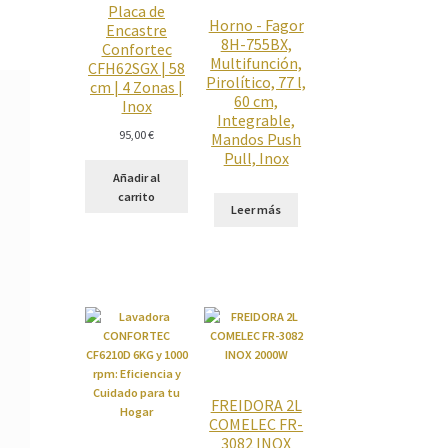
Placa de
Horno - Fagor
Encastre
8H-755BX,
Confortec
Multifunción,
CFH62SGX | 58
Pirolítico, 77 l,
cm | 4 Zonas |
60 cm,
Inox
Integrable,
95,00
€
Mandos Push
Pull, Inox
Añadir al
carrito
Leer más
FREIDORA 2L
COMELEC FR-
3082 INOX