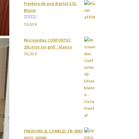
Freidora de aire digital 3.5L
Blazer
Valorado
59,00
€
con
4.00
de 5
Microondas CONFORTEC
20Litros sin grill - blanco
58,00
€
FREIDORA 2L COMELEC FR-3082
INOX 2000W