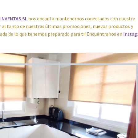
tos
Reproductores
Salud
Secadoras
Televisión
Tienda
Ventiladores
INVENTAS SL
nos encanta mantenernos conectados con nuestra
r al tanto de nuestras últimas promociones, nuevos productos y
s nada de lo que tenemos preparado para ti! Encuéntranos en
Insta