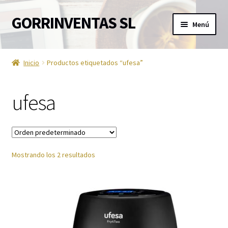
GORRINVENTAS SL
Ir
Ir
Menú
a
al
la
contenido
Inicio
navegación
Inicio
Productos etiquetados “ufesa”
Ofertas
ufesa
Accesorios de TV
Aire acondicionado
Mostrando los 2 resultados
Aviso Legal
Ayuda en la cocina
Barra de sonido