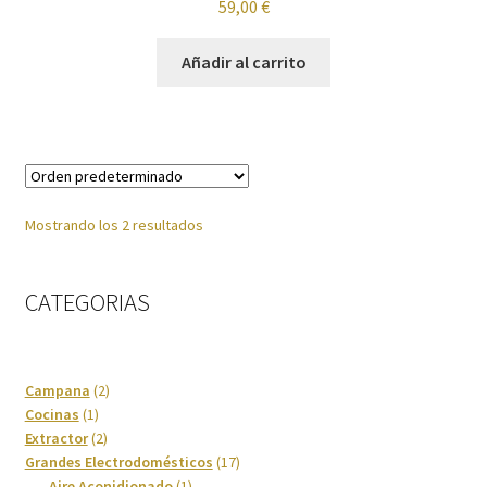
59,00
€
con
4.00
Imagen y Sonido
de 5
Añadir al carrito
Lavadoras y Lavasecadoras
Lavavajillas
Limpieza del hogar
Mostrando los 2 resultados
Menaje
CATEGORIAS
Microondas
Ofertas
2
Campana
2
1
productos
Cocinas
1
Pequeños electrodomésticos
producto
2
Extractor
2
productos
17
Grandes Electrodomésticos
17
1
productos
Placas de Cocción
Aire Aconidionado
1