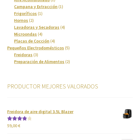
producto
1
Campana y Extracción
1
1
producto
Frigoríficos
1
Política de privacidad
2
producto
Hornos
2
productos
4
Lavadoras y Secadoras
4
Preparación de alimentos
4
productos
Microondas
4
productos
4
Placas de Cocción
4
productos
5
Pequeños Electrodomésticos
5
Reproductores
3
productos
Freidoras
3
productos
2
Preparación de Alimentos
2
Salud
productos
Secadoras
PRODUCTOR MEJORES VALORADOS
Televisión
Freidora de aire digital 3.5L Blazer
Tienda
59,00
€
Valorado
Ventiladores
con
4.00
de 5