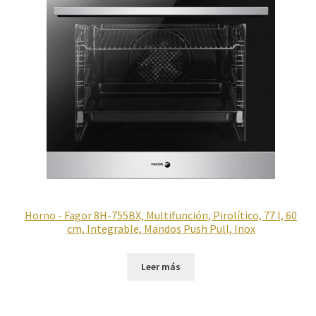
Horno - Fagor 8H-755BX, Multifunción, Pirolítico, 77 l, 60
cm, Integrable, Mandos Push Pull, Inox
Leer más