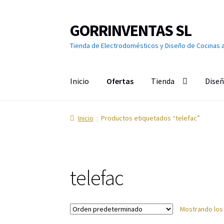
GORRINVENTAS SL
Ir
Ir
a
al
Tienda de Electrodomésticos y Diseño de Cocinas 
la
contenido
navegación
Inicio
Ofertas
Tienda
Diseñ
Inicio
Ofertas
Accesorios de TV
Aire acondici
Inicio
Productos etiquetados “telefac”
Calefacción
Calentadores y Termos
Campana
Cuidado de la ropa
Cuidado del cabello
Cuidad
telefac
Grandes Electrodomésticos
Hornos
Humeda
Mostrando los
Limpieza del hogar
Menaje
Microondas
Ofert