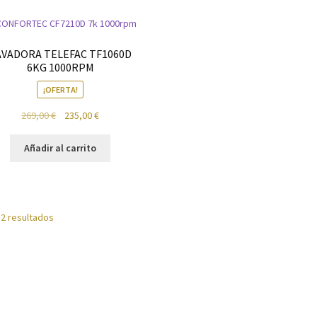
tos
Reproductores
Salud
Secadoras
Televisión
Tienda
Ventiladores
AVADORA TELEFAC TF1060D
6KG 1000RPM
¡OFERTA!
El
El
269,00
€
235,00
€
precio
precio
original
actual
Añadir al carrito
era:
es:
269,00 €.
235,00 €.
 2 resultados