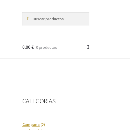
Buscar
Buscar
por:
0,00
€
0 productos
CATEGORIAS
2
Campana
2