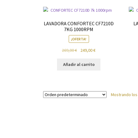
Política de privacidad
Preparación de alimen
LAVADORA CONFORTEC CF7210D
L
7KG 1000RPM
¡OFERTA!
El
El
269,00
€
249,00
€
precio
precio
original
actual
Añadir al carrito
era:
es:
269,00 €.
249,00 €.
Mostrando los