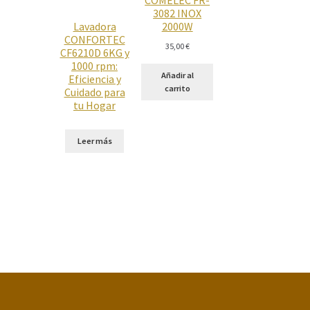
3082 INOX
Lavadora
2000W
CONFORTEC
35,00
€
CF6210D 6KG y
1000 rpm:
Añadir al
Eficiencia y
carrito
Cuidado para
tu Hogar
Leer más