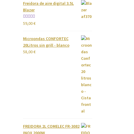
Freidora de aire digital 3.5L
Blazer
Valorado
59,00
€
con
4.00
de 5
Microondas CONFORTEC
20Litros sin grill - blanco
58,00
€
FREIDORA 2L COMELEC FR-3082
INOX 2000W