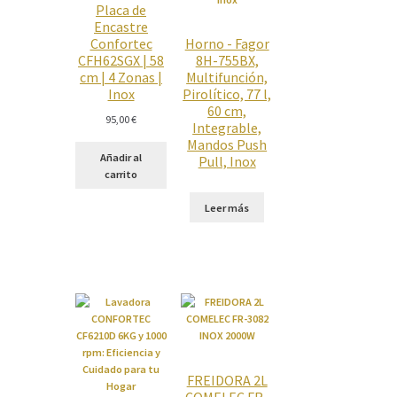
Placa de
Encastre
Confortec
Horno - Fagor
CFH62SGX | 58
8H-755BX,
cm | 4 Zonas |
Multifunción,
Inox
Pirolítico, 77 l,
60 cm,
95,00
€
Integrable,
Mandos Push
Añadir al
Pull, Inox
carrito
Leer más
FREIDORA 2L
COMELEC FR-