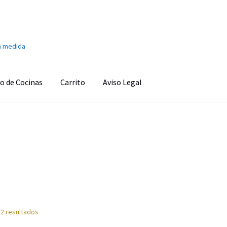
a medida
o de Cocinas
Carrito
Aviso Legal
onado
Aviso Legal
Ayuda en la cocina
Barra de sonido
Cafetera
s
Carrito
Climatización y calefacción
Cocinas
Congeladores
o personal
Finalizar compra
Fregaderos y grifos
Frigoríficos
d
Imagen y Sonido
Lavadoras y Lavasecadoras
Lavavajillas
 2 resultados
as
Pequeños electrodomésticos
Placas de Cocción