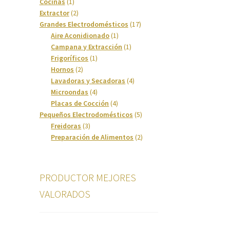
1
productos
Cocinas
1
producto
2
Extractor
2
productos
17
Grandes Electrodomésticos
17
1
productos
Aire Aconidionado
1
producto
1
Campana y Extracción
1
1
producto
Frigoríficos
1
2
producto
Hornos
2
productos
4
Lavadoras y Secadoras
4
4
productos
Microondas
4
productos
4
Placas de Cocción
4
productos
5
Pequeños Electrodomésticos
5
3
productos
Freidoras
3
productos
2
Preparación de Alimentos
2
productos
PRODUCTOR MEJORES
VALORADOS