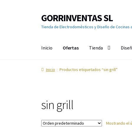
GORRINVENTAS SL
Ir
Ir
a
al
Tienda de Electrodomésticos y Diseño de Cocinas 
la
contenido
navegación
Inicio
Ofertas
Tienda
Diseñ
Inicio
Ofertas
Accesorios de TV
Aire acondici
Inicio
Productos etiquetados “sin grill”
Calefacción
Calentadores y Termos
Campana
Cuidado de la ropa
Cuidado del cabello
Cuidad
sin grill
Grandes Electrodomésticos
Hornos
Humeda
Mostrando el ú
Limpieza del hogar
Menaje
Microondas
Ofert