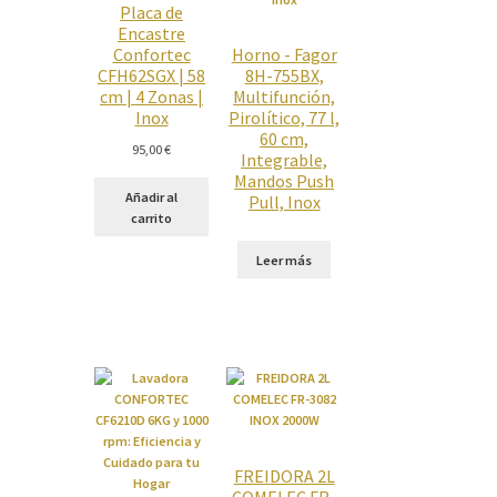
Placa de
Encastre
Confortec
Horno - Fagor
CFH62SGX | 58
8H-755BX,
cm | 4 Zonas |
Multifunción,
Inox
Pirolítico, 77 l,
60 cm,
95,00
€
Integrable,
Mandos Push
Añadir al
Pull, Inox
carrito
Leer más
FREIDORA 2L
COMELEC FR-