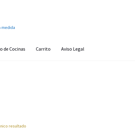
a medida
o de Cocinas
Carrito
Aviso Legal
onado
Aviso Legal
Ayuda en la cocina
Barra de sonido
Cafetera
s
Carrito
Climatización y calefacción
Cocinas
Congeladores
o personal
Finalizar compra
Fregaderos y grifos
Frigoríficos
d
Imagen y Sonido
Lavadoras y Lavasecadoras
Lavavajillas
nico resultado
as
Pequeños electrodomésticos
Placas de Cocción