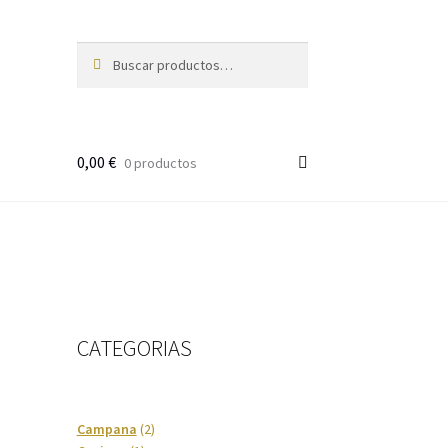
Buscar
Buscar
por:
0,00
€
0 productos
CATEGORIAS
2
Campana
2