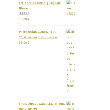
Freidora de aire digital 3.5L
Blazer
Valorado
59,00
€
con
4.00
de 5
Microondas CONFORTEC
20Litros sin grill - blanco
58,00
€
FREIDORA 2L COMELEC FR-3082
INOX 2000W