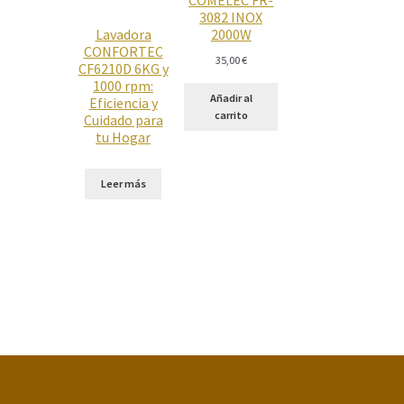
3082 INOX
Lavadora
2000W
CONFORTEC
35,00
€
CF6210D 6KG y
1000 rpm:
Añadir al
Eficiencia y
carrito
Cuidado para
tu Hogar
Leer más