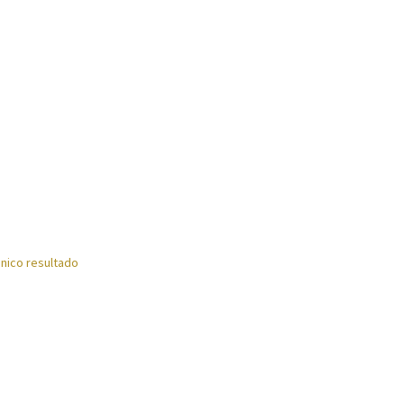
tos
Reproductores
Salud
Secadoras
Televisión
Tienda
Ventiladores
nico resultado