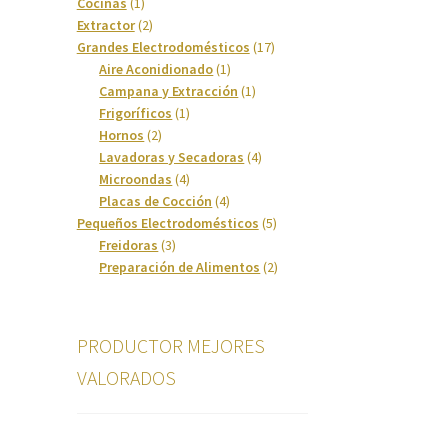
1
productos
Cocinas
1
producto
2
Extractor
2
productos
17
Grandes Electrodomésticos
17
1
productos
Aire Aconidionado
1
producto
1
Campana y Extracción
1
1
producto
Frigoríficos
1
2
producto
Hornos
2
productos
4
Lavadoras y Secadoras
4
4
productos
Microondas
4
productos
4
Placas de Cocción
4
productos
5
Pequeños Electrodomésticos
5
3
productos
Freidoras
3
productos
2
Preparación de Alimentos
2
productos
PRODUCTOR MEJORES
VALORADOS