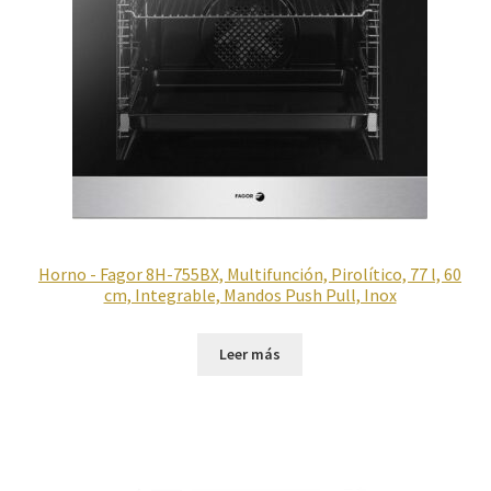
Horno - Fagor 8H-755BX, Multifunción, Pirolítico, 77 l, 60
cm, Integrable, Mandos Push Pull, Inox
Leer más