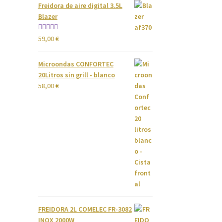
Freidora de aire digital 3.5L
Blazer
Valorado
59,00
€
con
4.00
de 5
Microondas CONFORTEC
20Litros sin grill - blanco
58,00
€
FREIDORA 2L COMELEC FR-3082
INOX 2000W