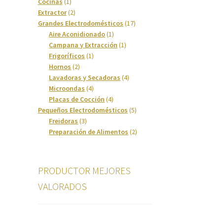
1
productos
Cocinas
1
producto
2
Extractor
2
productos
17
Grandes Electrodomésticos
17
1
productos
Aire Aconidionado
1
producto
1
Campana y Extracción
1
1
producto
Frigoríficos
1
2
producto
Hornos
2
productos
4
Lavadoras y Secadoras
4
4
productos
Microondas
4
productos
4
Placas de Cocción
4
productos
5
Pequeños Electrodomésticos
5
3
productos
Freidoras
3
productos
2
Preparación de Alimentos
2
productos
PRODUCTOR MEJORES
VALORADOS