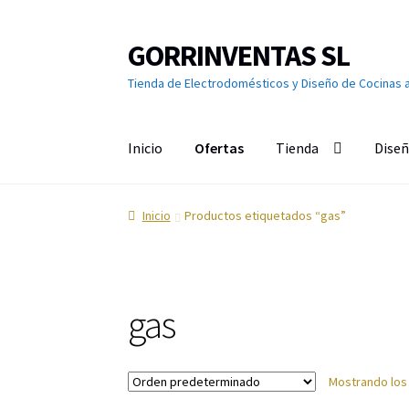
GORRINVENTAS SL
Ir
Ir
a
al
Tienda de Electrodomésticos y Diseño de Cocinas 
la
contenido
navegación
Inicio
Ofertas
Tienda
Diseñ
Inicio
Ofertas
Accesorios de TV
Aire acondici
Inicio
Productos etiquetados “gas”
Calefacción
Calentadores y Termos
Campana
Cuidado de la ropa
Cuidado del cabello
Cuidad
gas
Grandes Electrodomésticos
Hornos
Humeda
Mostrando los
Limpieza del hogar
Menaje
Microondas
Ofert