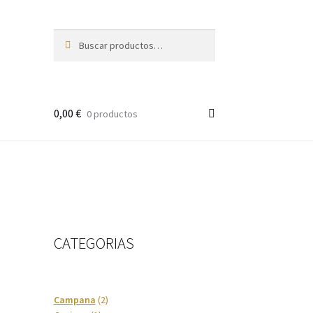
Buscar
Buscar
por:
0,00
€
0 productos
CATEGORIAS
2
Campana
2