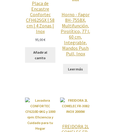
Placa de
Encastre
Confortec
Horno - Fagor
CFH62SGX | 58
8H-755BX,
cm | 4 Zonas |
Multifunción,
Inox
Pirolítico, 77 l,
60 cm,
95,00
€
Integrable,
Mandos Push
Añadir al
Pull, Inox
carrito
Leer más
FREIDORA 2L
COMELEC FR-