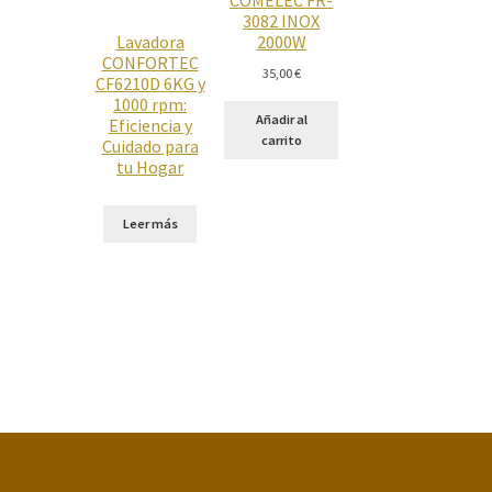
3082 INOX
Lavadora
2000W
CONFORTEC
35,00
€
CF6210D 6KG y
1000 rpm:
Añadir al
Eficiencia y
carrito
Cuidado para
tu Hogar
Leer más