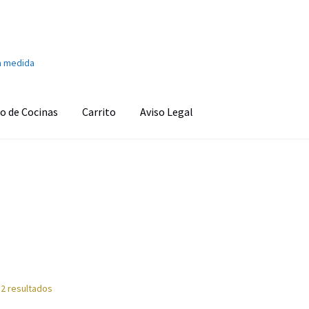
a medida
o de Cocinas
Carrito
Aviso Legal
onado
Aviso Legal
Ayuda en la cocina
Barra de sonido
Cafetera
s
Carrito
Climatización y calefacción
Cocinas
Congeladores
o personal
Finalizar compra
Fregaderos y grifos
Frigoríficos
d
Imagen y Sonido
Lavadoras y Lavasecadoras
Lavavajillas
 2 resultados
as
Pequeños electrodomésticos
Placas de Cocción