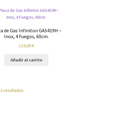
tos
Reproductores
Salud
Secadoras
Televisión
Tienda
Ventiladores
ca de Gas Infiniton GAS419H –
Inox, 4 Fuegos, 60cm.
119,00
€
Añadir al carrito
 2 resultados