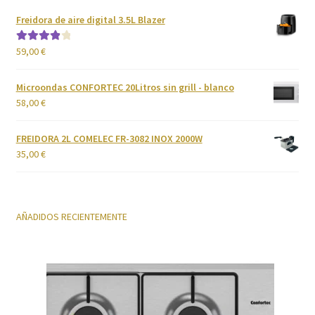
Freidora de aire digital 3.5L Blazer
59,00
€
Valorado
con
4.00
de 5
Microondas CONFORTEC 20Litros sin grill - blanco
58,00
€
FREIDORA 2L COMELEC FR-3082 INOX 2000W
35,00
€
AÑADIDOS RECIENTEMENTE