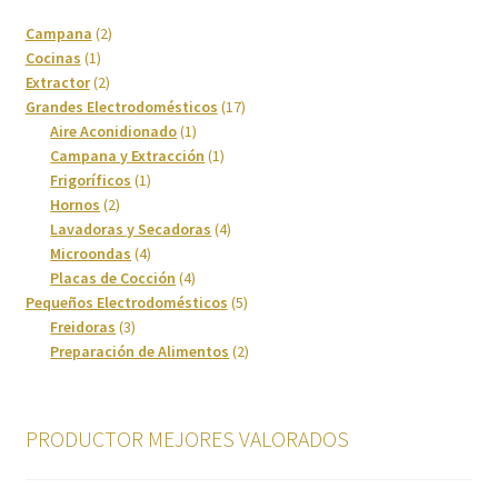
2
Campana
2
1
productos
Cocinas
1
producto
2
Extractor
2
productos
17
Grandes Electrodomésticos
17
1
productos
Aire Aconidionado
1
producto
1
Campana y Extracción
1
1
producto
Frigoríficos
1
2
producto
Hornos
2
productos
4
Lavadoras y Secadoras
4
4
productos
Microondas
4
productos
4
Placas de Cocción
4
productos
5
Pequeños Electrodomésticos
5
3
productos
Freidoras
3
productos
2
Preparación de Alimentos
2
productos
PRODUCTOR MEJORES VALORADOS