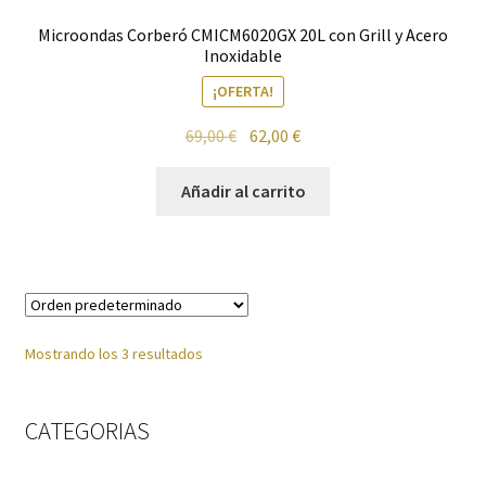
Microondas Corberó CMICM6020GX 20L con Grill y Acero
Inoxidable
Política de privacidad
¡OFERTA!
Preparación de alimentos
El
El
69,00
€
62,00
€
precio
precio
Reproductores
original
actual
Añadir al carrito
era:
es:
Salud
69,00 €.
62,00 €.
Secadoras
Televisión
Mostrando los 3 resultados
Tienda
CATEGORIAS
Ventiladores