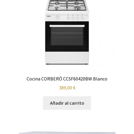
Cafetera
Calefacción
Calentadores y Termos
Campanas
Carrito
Cocina CORBERÓ CCSF60420BW Blanco
Climatización y calefacción
389,00
€
Cocinas
Añadir al carrito
Congeladores
Cuidado de la ropa