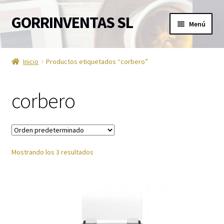
GORRINVENTAS SL
Ir
Ir
Menú
a
al
la
contenido
Inicio
navegación
Inicio
Productos etiquetados “corbero”
Ofertas
corbero
Accesorios de TV
Aire acondicionado
Mostrando los 3 resultados
Aviso Legal
Ayuda en la cocina
Barra de sonido