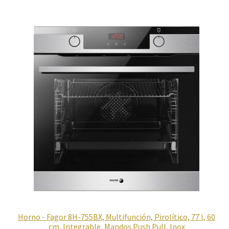
Horno - Fagor 8H-755BX, Multifunción, Pirolítico, 77 l, 60
cm, Integrable, Mandos Push Pull, Inox