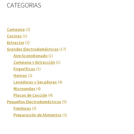
CATEGORIAS
2
Campana
2
1
productos
Cocinas
1
producto
2
Extractor
2
productos
17
Grandes Electrodomésticos
17
1
productos
Aire Aconidionado
1
producto
1
Campana y Extracción
1
1
producto
Frigoríficos
1
2
producto
Hornos
2
productos
4
Lavadoras y Secadoras
4
4
productos
Microondas
4
productos
4
Placas de Cocción
4
productos
5
Pequeños Electrodomésticos
5
3
productos
Freidoras
3
productos
2
Preparación de Alimentos
2
productos