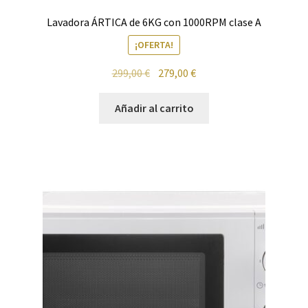
Lavadora ÁRTICA de 6KG con 1000RPM clase A
Política de privacidad
¡OFERTA!
Preparación de alimentos
El
El
299,00
€
279,00
€
precio
precio
original
actual
Añadir al carrito
Reproductores
era:
es:
299,00 €.
279,00 €.
Salud
Secadoras
Televisión
Tienda
Ventiladores