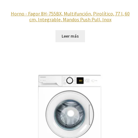
Horno - Fagor 8H-755BX, Multifunción, Pirolítico, 77 l, 60
cm, Integrable, Mandos Push Pull, Inox
Leer más