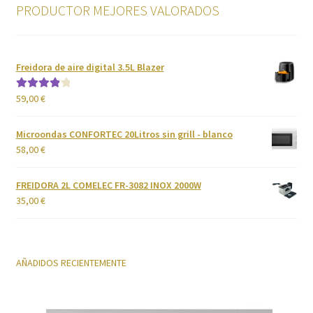
PRODUCTOR MEJORES VALORADOS
Freidora de aire digital 3.5L Blazer
59,00
€
Valorado
con
4.00
de 5
Microondas CONFORTEC 20Litros sin grill - blanco
58,00
€
FREIDORA 2L COMELEC FR-3082 INOX 2000W
35,00
€
AÑADIDOS RECIENTEMENTE