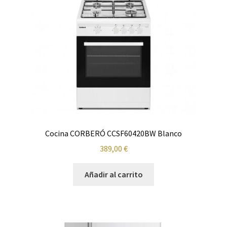
Cafetera
Calefacción
Calentadores y Termos
Campanas
Carrito
Cocina CORBERÓ CCSF60420BW Blanco
Climatización y calefacción
389,00
€
Cocinas
Añadir al carrito
Congeladores
Cuidado de la ropa