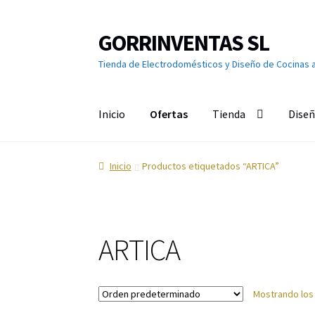
GORRINVENTAS SL
Ir
Ir
a
al
Tienda de Electrodomésticos y Diseño de Cocinas 
la
contenido
navegación
Inicio
Ofertas
Tienda
Diseñ
Inicio
Ofertas
Accesorios de TV
Aire acondici
Inicio
Productos etiquetados “ARTICA”
Calefacción
Calentadores y Termos
Campana
Cuidado de la ropa
Cuidado del cabello
Cuidad
ARTICA
Grandes Electrodomésticos
Hornos
Humeda
Mostrando los
Limpieza del hogar
Menaje
Microondas
Ofert