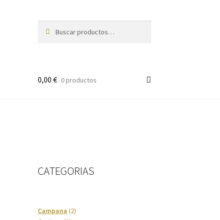
Buscar
Buscar
por:
0,00
€
0 productos
CATEGORIAS
2
Campana
2