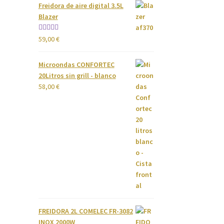
Freidora de aire digital 3.5L
Blazer
Valorado
59,00
€
con
4.00
de 5
Microondas CONFORTEC
20Litros sin grill - blanco
58,00
€
FREIDORA 2L COMELEC FR-3082
INOX 2000W