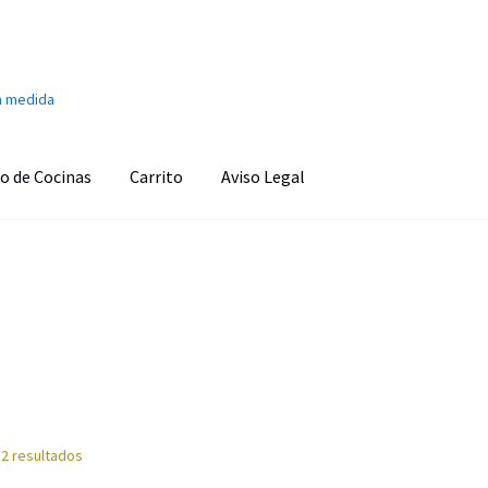
a medida
o de Cocinas
Carrito
Aviso Legal
onado
Aviso Legal
Ayuda en la cocina
Barra de sonido
Cafetera
s
Carrito
Climatización y calefacción
Cocinas
Congeladores
o personal
Finalizar compra
Fregaderos y grifos
Frigoríficos
d
Imagen y Sonido
Lavadoras y Lavasecadoras
Lavavajillas
 2 resultados
as
Pequeños electrodomésticos
Placas de Cocción