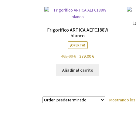
Política de privacidad
Preparación de alimen
L
Frigorifico ARTICA AEFC188W
blanco
¡OFERTA!
El
El
405,00
€
379,00
€
precio
precio
original
actual
Añadir al carrito
era:
es:
405,00 €.
379,00 €.
Mostrando los