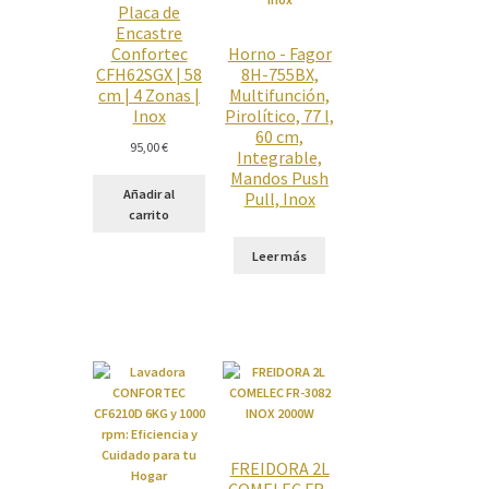
Placa de
Encastre
Confortec
Horno - Fagor
CFH62SGX | 58
8H-755BX,
cm | 4 Zonas |
Multifunción,
Inox
Pirolítico, 77 l,
60 cm,
95,00
€
Integrable,
Mandos Push
Añadir al
Pull, Inox
carrito
Leer más
FREIDORA 2L
COMELEC FR-