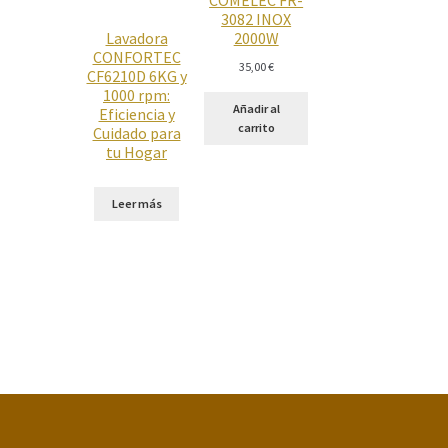
3082 INOX
Lavadora
2000W
CONFORTEC
35,00
€
CF6210D 6KG y
1000 rpm:
Añadir al
Eficiencia y
carrito
Cuidado para
tu Hogar
Leer más