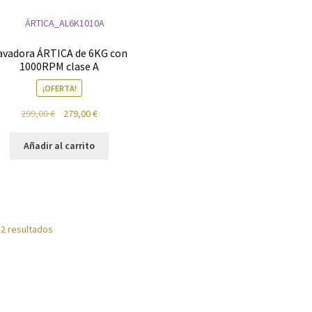
tos
Reproductores
Salud
Secadoras
Televisión
Tienda
Ventiladores
avadora ÁRTICA de 6KG con
1000RPM clase A
¡OFERTA!
El
El
299,00
€
279,00
€
precio
precio
original
actual
Añadir al carrito
era:
es:
299,00 €.
279,00 €.
 2 resultados