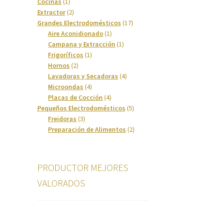
1
productos
Cocinas
1
producto
2
Extractor
2
productos
17
Grandes Electrodomésticos
17
1
productos
Aire Aconidionado
1
producto
1
Campana y Extracción
1
1
producto
Frigoríficos
1
2
producto
Hornos
2
productos
4
Lavadoras y Secadoras
4
4
productos
Microondas
4
productos
4
Placas de Cocción
4
productos
5
Pequeños Electrodomésticos
5
3
productos
Freidoras
3
productos
2
Preparación de Alimentos
2
productos
PRODUCTOR MEJORES
VALORADOS