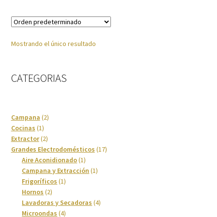
Cuidado del cabello
Mostrando el único resultado
Cuidado personal
Finalizar compra
CATEGORIAS
Fregaderos y grifos
2
Campana
2
Frigoríficos
1
productos
Cocinas
1
producto
2
Extractor
2
productos
17
Grandes Electrodomésticos
17
Grandes Electrodomésticos
1
productos
Aire Aconidionado
1
producto
1
Campana y Extracción
1
Hornos
1
producto
Frigoríficos
1
2
producto
Hornos
2
productos
4
Humedad
Lavadoras y Secadoras
4
4
productos
Microondas
4