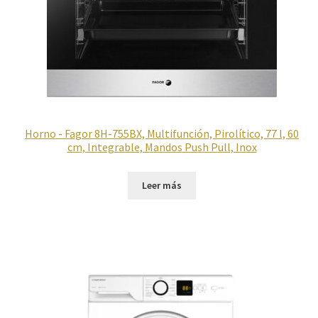
Horno - Fagor 8H-755BX, Multifunción, Pirolítico, 77 l, 60
cm, Integrable, Mandos Push Pull, Inox
Leer más