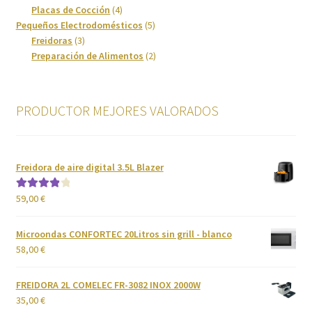
productos
4
Placas de Cocción
4
Imagen y Sonido
productos
5
Pequeños Electrodomésticos
5
3
productos
Freidoras
3
Lavadoras y Lavasecadoras
productos
2
Preparación de Alimentos
2
productos
Lavavajillas
PRODUCTOR MEJORES VALORADOS
Limpieza del hogar
Menaje
Freidora de aire digital 3.5L Blazer
59,00
€
Valorado
Microondas
con
4.00
de 5
Microondas CONFORTEC 20Litros sin grill - blanco
Ofertas
58,00
€
Pequeños electrodomésticos
FREIDORA 2L COMELEC FR-3082 INOX 2000W
35,00
€
Placas de Cocción