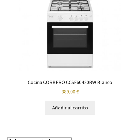
Cafetera
Calefacción
Calentadores y Termos
Campanas
Carrito
Cocina CORBERÓ CCSF60420BW Blanco
Climatización y calefacción
389,00
€
Cocinas
Añadir al carrito
Congeladores
Cuidado de la ropa