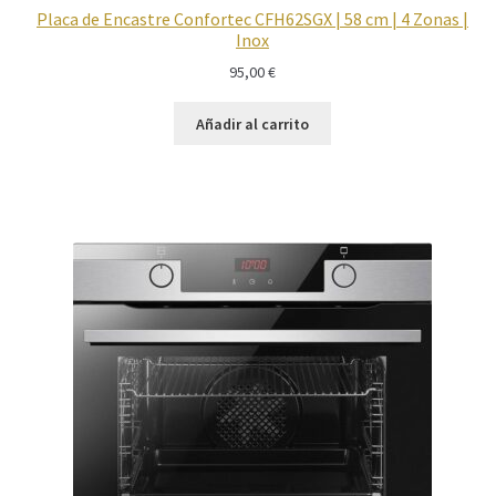
Placa de Encastre Confortec CFH62SGX | 58 cm | 4 Zonas |
Inox
95,00
€
Añadir al carrito