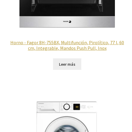
Horno - Fagor 8H-755BX, Multifunción, Pirolítico, 77 l, 60
cm, Integrable, Mandos Push Pull, Inox
Leer más