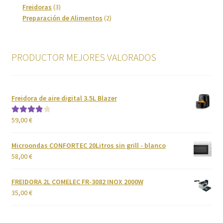
3
productos
Freidoras
3
Imagen y Sonido
productos
2
Preparación de Alimentos
2
productos
Lavadoras y Lavasecadoras
PRODUCTOR MEJORES VALORADOS
Lavavajillas
Limpieza del hogar
Freidora de aire digital 3.5L Blazer
Menaje
59,00
€
Valorado
con
4.00
de 5
Microondas
Microondas CONFORTEC 20Litros sin grill - blanco
58,00
€
Ofertas
FREIDORA 2L COMELEC FR-3082 INOX 2000W
35,00
€
Pequeños electrodomésticos
Placas de Cocción