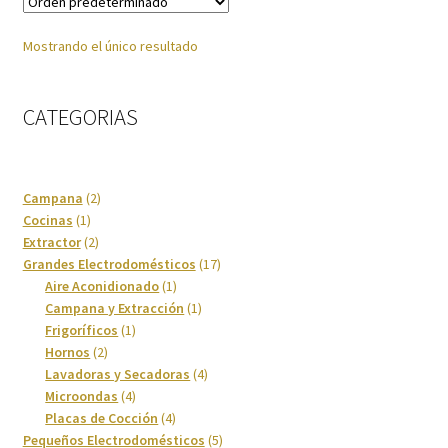
Cuidado del cabello
Mostrando el único resultado
Cuidado personal
CATEGORIAS
Finalizar compra
2
Campana
2
Fregaderos y grifos
1
productos
Cocinas
1
producto
2
Extractor
2
Frigoríficos
productos
17
Grandes Electrodomésticos
17
1
productos
Aire Aconidionado
1
producto
1
Campana y Extracción
1
Grandes Electrodomésticos
1
producto
Frigoríficos
1
2
producto
Hornos
2
Hornos
productos
4
Lavadoras y Secadoras
4
4
productos
Microondas
4
productos
4
Humedad
Placas de Cocción
4
productos
5
Pequeños Electrodomésticos
5